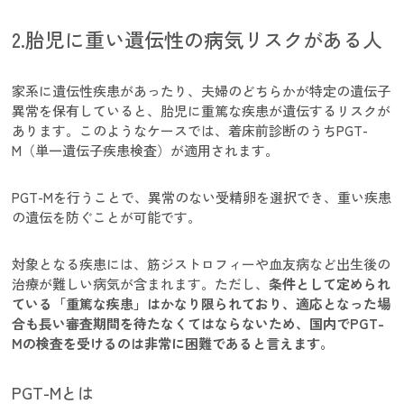
2.胎児に重い遺伝性の病気リスクがある人
家系に遺伝性疾患があったり、夫婦のどちらかが特定の遺伝子
異常を保有していると、胎児に重篤な疾患が遺伝するリスクが
あります。このようなケースでは、着床前診断のうちPGT-
M（単一遺伝子疾患検査）が適用されます。
PGT-Mを行うことで、異常のない受精卵を選択でき、重い疾患
の遺伝を防ぐことが可能です。
対象となる疾患には、筋ジストロフィーや血友病など出生後の
治療が難しい病気が含まれます。ただし、
条件として定められ
ている「重篤な疾患」はかなり限られており、適応となった場
合も長い審査期間を待たなくてはならないため、国内でPGT-
Mの検査を受けるのは非常に困難であると言えます。
PGT-Mとは