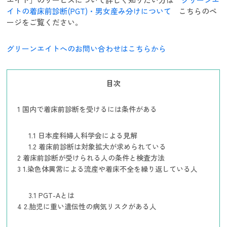
イトの着床前診断(PGT)・男女産み分けについて
こちらのペ
ージをご覧ください。
グリーンエイトへのお問い合わせはこちらから
目次
1
国内で着床前診断を受けるには条件がある
1.1
日本産科婦人科学会による見解
1.2
着床前診断は対象拡大が求められている
2
着床前診断が受けられる人の条件と検査方法
3
1.染色体異常による流産や着床不全を繰り返している人
3.1
PGT-Aとは
4
2.胎児に重い遺伝性の病気リスクがある人